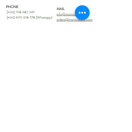
PHONE
MAIL
(+34)
918 482 249
info@montnature.com
(+34)
690 618 778
(Whatsapp)
orders@montnature.com
LEGAL INFORMATION
COMPRAS 100% SEGURAS