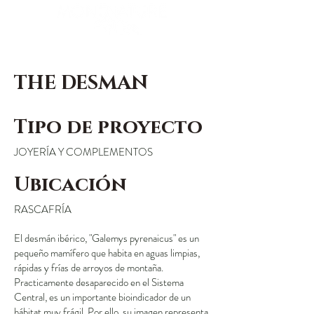
THE DESMAN
Tipo de proyecto
JOYERÍA Y COMPLEMENTOS
Ubicación
RASCAFRÍA
El desmán ibérico, "Galemys pyrenaicus" es un
pequeño mamífero que habita en aguas limpias,
rápidas y frías de arroyos de montaña.
Practicamente desaparecido en el Sistema
Central, es un importante bioindicador de un
hábitat muy frágil. Por ello, su imagen representa